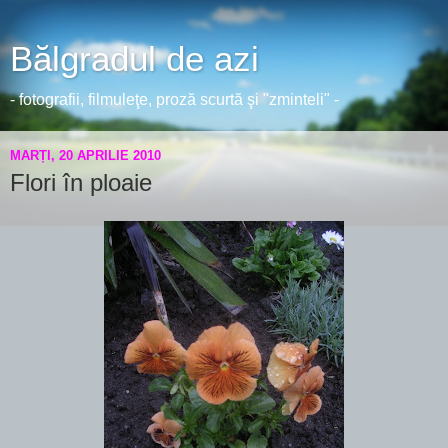
Bălgradul de azi
- fotografii, filmuleţe, proză scurtă şi "zminteli" -
MARȚI, 20 APRILIE 2010
Flori în ploaie